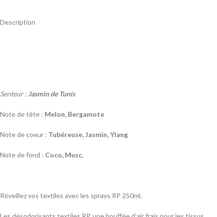
Description
Senteur :
Jasmin de Tunis
Note de tête :
Melon, Bergamote
Note de coeur :
Tubéreuse, Jasmin, Ylang
Note de fond :
Coco, Musc.
Réveillez vos textiles avec les sprays RP 250ml.
Les désodorisants textiles RP, une bouffée d’air frais pour les tissus.