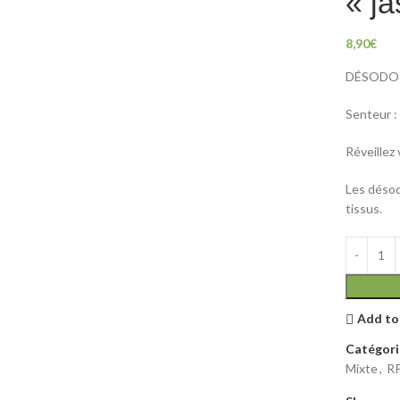
« j
8,90
€
DÉSODOR
Senteur :
Réveillez 
Les désodo
tissus.
Add to
Catégori
Mixte
,
R