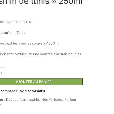
asmin de tunis » 250ml
ISANT TEXTILE RP
 Jasmin de Tunis
vos textiles avec les sprays RP 250ml.
risants textiles RP, une bouffée d’air frais pour les
AJOUTER AU PANIER
 compare
Add to wishlist
es :
Désodorisant textile
,
Nos Parfums
,
Parfum
P