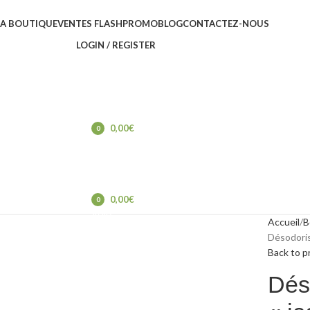
LA BOUTIQUE
VENTES FLASH
PROMO
BLOG
CONTACTEZ-NOUS
LOGIN / REGISTER
0,00
€
0
items
0,00
€
0
items
Accueil
B
Désodoris
Back to p
Dés