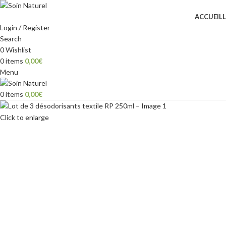
ACCUEIL
Login / Register
Search
0
Wishlist
0
items
0,00
€
Menu
0
items
0,00
€
Click to enlarge