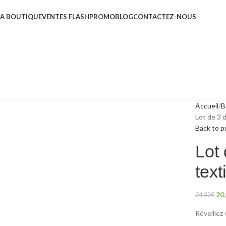
LA BOUTIQUE
VENTES FLASH
PROMO
BLOG
CONTACTEZ-NOUS
Accueil
B
Lot de 3 
Back to p
Lot
tex
20
24,90
€
Réveillez 