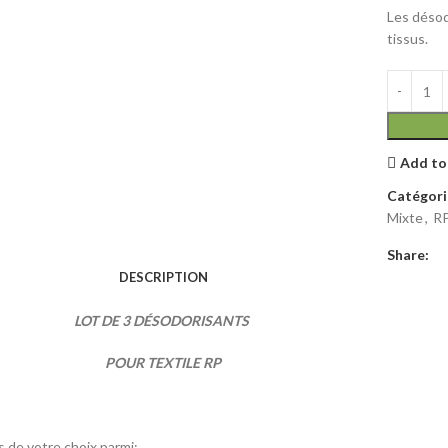
Les désodo
tissus.
Add to
Catégori
Mixte
,
R
Share:
DESCRIPTION
LOT DE 3 DÉSODORISANTS
POUR
TEXTILE RP
 de votre choix parmi: