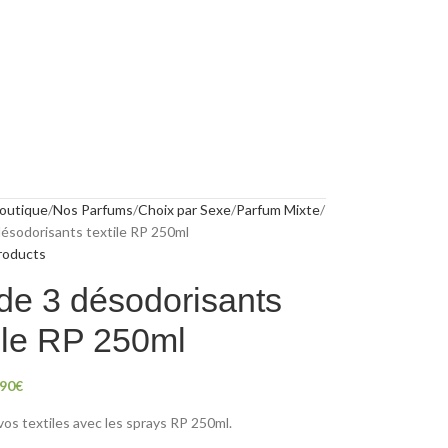
outique
Nos Parfums
Choix par Sexe
Parfum Mixte
désodorisants textile RP 250ml
roducts
 de 3 désodorisants
tile RP 250ml
,90
€
vos textiles avec les sprays RP 250ml.