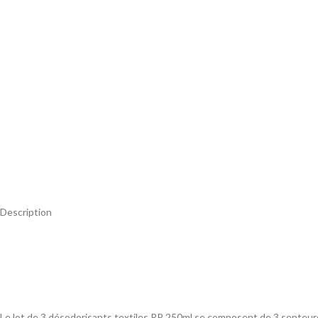
Description
Le lot de 3 désodorisants textiles RP 250ml se composent de 3 senteurs