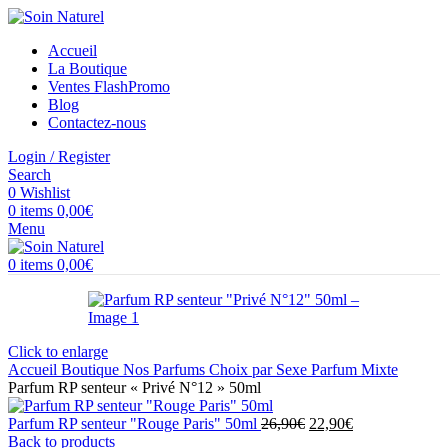
Accueil
La Boutique
Ventes Flash
Promo
Blog
Contactez-nous
Login / Register
Search
0
Wishlist
0
items
0,00
€
Menu
0
items
0,00
€
Click to enlarge
Accueil
Boutique
Nos Parfums
Choix par Sexe
Parfum Mixte
Parfum RP senteur « Privé N°12 » 50ml
Le
Le
Parfum RP senteur "Rouge Paris" 50ml
26,90
€
22,90
€
prix
prix
Back to products