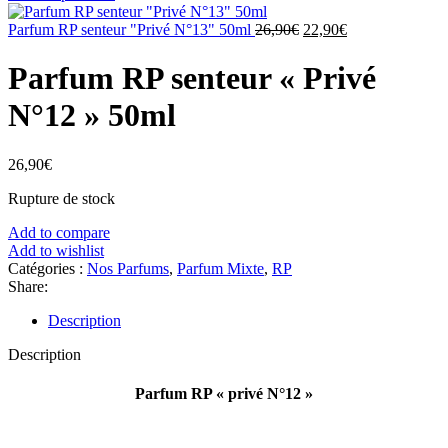
initial
actuel
Le
était :
Le
est :
Parfum RP senteur "Privé N°13" 50ml
26,90
€
22,90
€
prix
26,90€.
prix
22,90€.
initial
actuel
Parfum RP senteur « Privé
était :
est :
26,90€.
22,90€.
N°12 » 50ml
26,90
€
Rupture de stock
Add to compare
Add to wishlist
Catégories :
Nos Parfums
,
Parfum Mixte
,
RP
Share:
Description
Description
Parfum RP « privé N°12 »