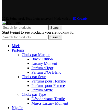
2022 Soinaturel.
Tous droits réservés | Made with
by
ID Creativ
Search
Start typing to see products you are looking for.
Search
Miels
Parfums
Choix par Marque
Black Edition
Luxury Moment
Parfum d’Igor
Parfum d’Or Blanc
Choix par Sexe
Parfums pour Homme
Parfums pour Femme
Parfum Mixte
Choix par Type
Désodorisants Textile
Muscs Luxury Moment
Nigelle