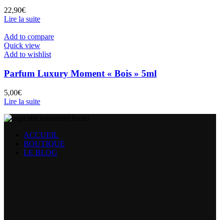
22,90
€
Lire la suite
Add to compare
Quick view
Add to wishlist
Parfum Luxury Moment « Bois » 5ml
5,00
€
Lire la suite
ACCUEIL
BOUTIQUE
LE BLOG