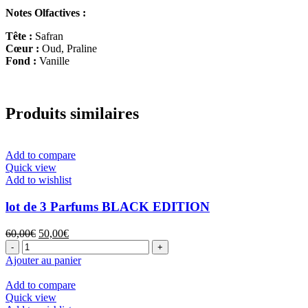
Notes Olfactives :
Tête :
Safran
Cœur :
Oud, Praline
Fond :
Vanille
Produits similaires
Add to compare
Quick view
Add to wishlist
lot de 3 Parfums BLACK EDITION
Le
Le
60,00
€
50,00
€
quantité
prix
prix
de
initial
actuel
Ajouter au panier
lot
était :
est :
de
60,00€.
50,00€.
Add to compare
3
Quick view
Parfums