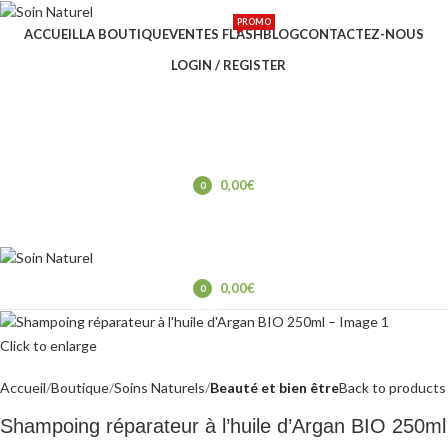
PROMO
ACCUEIL
LA BOUTIQUE
VENTES FLASH
BLOG
CONTACTEZ-NOUS
LOGIN / REGISTER
0,00
€
0
items
0,00
€
0
items
Click to enlarge
Accueil
Boutique
Soins Naturels
Beauté et bien être
Back to products
Shampoing réparateur à l’huile d’Argan BIO 250ml