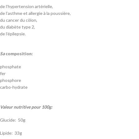
de l’hypertension artérielle,
de l’asthme et allergie à la poussière,
du cancer du côlon,
du diabète type 2,
de l’épilepsie.
Sa
composition:
phosphate
fer
phosphore
carbo-hydrate
Valeur nutritive pour 100g:
Glucide: 50g
Lipide: 33g