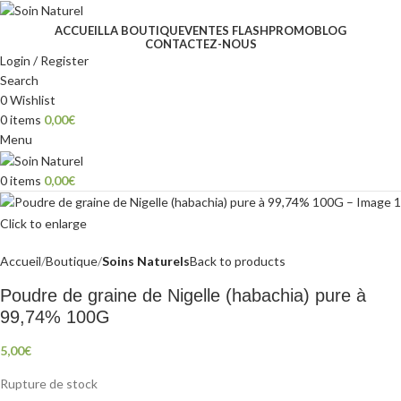
ACCUEIL
LA BOUTIQUE
VENTES FLASH
PROMO
BLOG
CONTACTEZ-NOUS
Login / Register
Search
0
Wishlist
0
items
0,00
€
Menu
0
items
0,00
€
Click to enlarge
Accueil
Boutique
Soins Naturels
Back to products
Poudre de graine de Nigelle (habachia) pure à
99,74% 100G
5,00
€
Rupture de stock