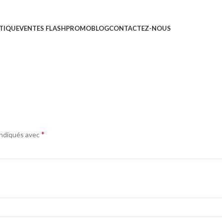
0
TIQUE
VENTES FLASH
PROMO
BLOG
CONTACTEZ-NOUS
*
indiqués avec