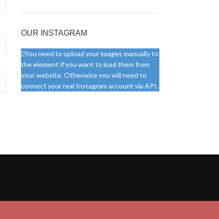
OUR INSTAGRAM
You need to upload your images manually to
the element if you want to load them from
your website. Otherwise you will need to
connect your real Instagram account via API.