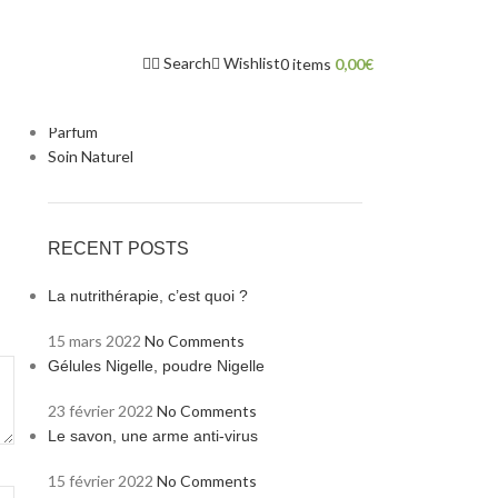
CATEGORIES
Complement alimentaire
Search
Wishlist
0
items
0,00
€
Huile BIO
Miel
Parfum
Soin Naturel
RECENT POSTS
La nutrithérapie, c’est quoi ?
15 mars 2022
No Comments
Gélules Nigelle, poudre Nigelle
23 février 2022
No Comments
Le savon, une arme anti-virus
15 février 2022
No Comments