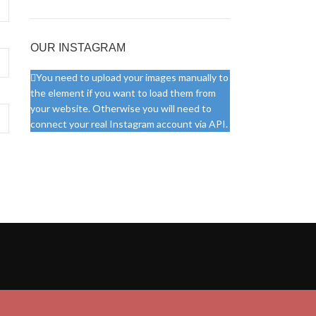
OUR INSTAGRAM
You need to upload your images manually to
the element if you want to load them from
your website. Otherwise you will need to
connect your real Instagram account via API.