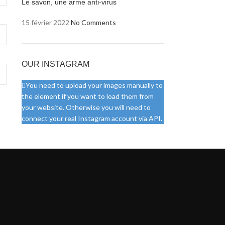
Le savon, une arme anti-virus
15 février 2022
No Comments
OUR INSTAGRAM
You need to upload your images manually to
the element if you want to load them from
your website. Otherwise you will need to
connect your real Instagram account via API.