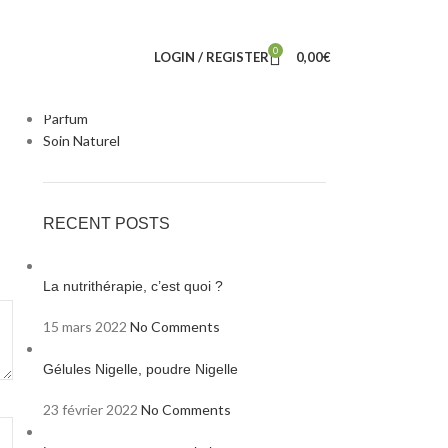
CATEGORIES
Complement alimentaire
0
LOGIN / REGISTER
0,00
€
Huile BIO
Miel
Parfum
Soin Naturel
RECENT POSTS
La nutrithérapie, c’est quoi ?
15 mars 2022
No Comments
Gélules Nigelle, poudre Nigelle
23 février 2022
No Comments