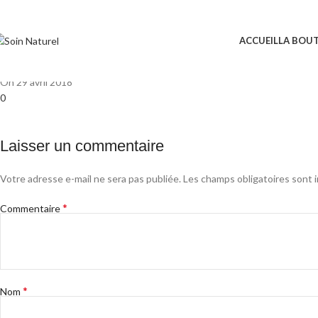
images miel
ACCUEIL
LA BOU
Soinaturel
Posted by
29 avril 2018
On 29 avril 2018
0
Laisser un commentaire
Votre adresse e-mail ne sera pas publiée.
Les champs obligatoires sont 
*
Commentaire
*
Nom