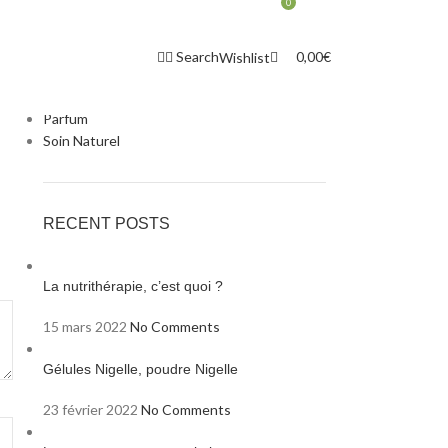
0
CATEGORIES
Complement alimentaire
Search
0,00
€
Wishlist
Huile BIO
Miel
Parfum
Soin Naturel
RECENT POSTS
La nutrithérapie, c’est quoi ?
15 mars 2022
No Comments
Gélules Nigelle, poudre Nigelle
23 février 2022
No Comments