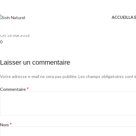
girl pink
ACCUEIL
LA 
Soinaturel
Posted by
18 mai 2018
On 18 mai 2018
0
Laisser un commentaire
Votre adresse e-mail ne sera pas publiée.
Les champs obligatoires sont 
*
Commentaire
*
Nom