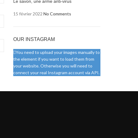
Le savon, une arme anti-virus
15 février 2022
No Comments
OUR INSTAGRAM
You need to upload your images manually to
the element if you want to load them from
your website. Otherwise you will need to
connect your real Instagram account via API.