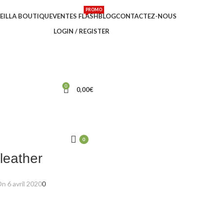
PROMO
EIL
LA BOUTIQUE
VENTES FLASH
BLOG
CONTACTEZ-NOUS
LOGIN / REGISTER
0
0,00
€
0
 leather
n 6 avril 2020
0