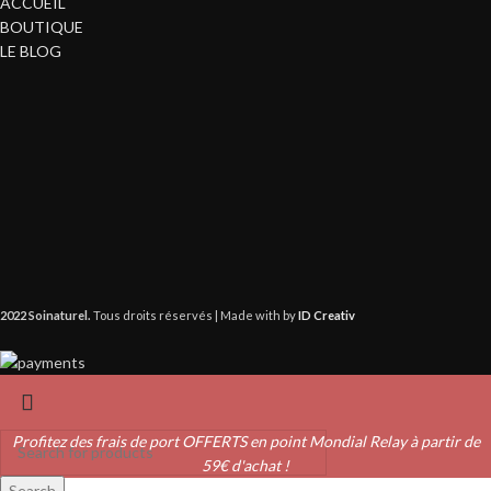
ACCUEIL
BOUTIQUE
LE BLOG
2022 Soinaturel.
Tous droits réservés | Made with
by
ID Creativ
Profitez des frais de port OFFERTS en point Mondial Relay à partir de
59€ d'achat !
Search