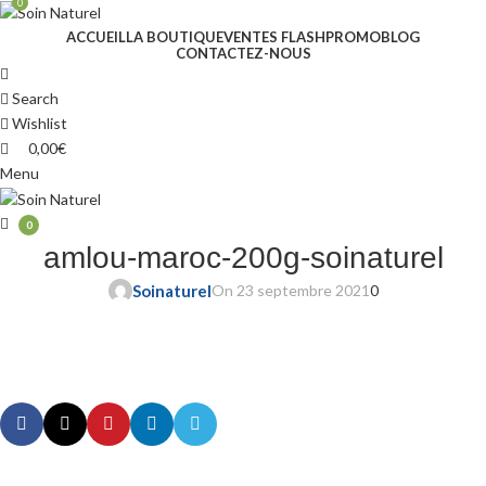
0
ACCUEIL
LA BOUTIQUE
VENTES FLASH
PROMO
BLOG
CONTACTEZ-NOUS
Search
Wishlist
0,00
€
Menu
0
amlou-maroc-200g-soinaturel
Soinaturel
On 23 septembre 2021
0