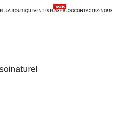
PROMO
EIL
LA BOUTIQUE
VENTES FLASH
BLOG
CONTACTEZ-NOUS
soinaturel