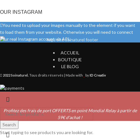
OUR INSTAGRAM
You need to upload your images manually to the element if you want
to load them from your website. Otherwise you will need to connect
your real Instagram account via API.
ACCUEIL
BOUTIQUE
LE BLOG
2022 Soinaturel.
Tous droits réservés | Made with
by
ID Creativ
Profitez des frais de port OFFERTS en point Mondial Relay à partir de
59€ d'achat !
Search
Start typing to see products you are looking for.