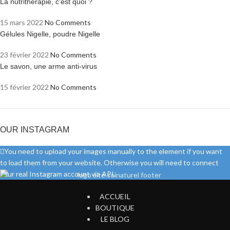
La nutrithérapie, c’est quoi ?
15 mars 2022
No Comments
Gélules Nigelle, poudre Nigelle
23 février 2022
No Comments
Le savon, une arme anti-virus
15 février 2022
No Comments
OUR INSTAGRAM
You need to upload your images manually to the element if you want
to load them from your website. Otherwise you will need to connect
your real Instagram account via API.
ACCUEIL
BOUTIQUE
LE BLOG