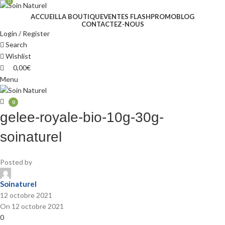
0
ACCUEIL
LA BOUTIQUE
VENTES FLASH
PROMO
BLOG
CONTACTEZ-NOUS
Login / Register
Search
Wishlist
0,00
€
Menu
0
gelee-royale-bio-10g-30g-
soinaturel
Posted by
Soinaturel
12 octobre 2021
On 12 octobre 2021
0