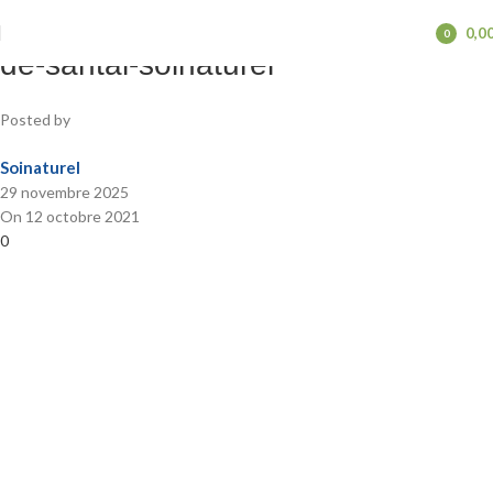
Peigne-en-corne-de-Buffle-et-bois-
0,0
0
items
de-santal-soinaturel
Posted by
Soinaturel
29 novembre 2025
On 12 octobre 2021
0