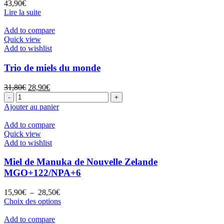
43,90
€
Lire la suite
Add to compare
Quick view
Add to wishlist
Trio de miels du monde
Le
Le
31,80
€
28,90
€
quantité
prix
prix
de
initial
actuel
Ajouter au panier
Trio
était :
est :
de
31,80€.
28,90€.
Add to compare
miels
Quick view
du
Add to wishlist
monde
Miel de Manuka de Nouvelle Zelande
MGO+122/NPA+6
Plage
15,90
€
–
28,50
€
de
Ce
Choix des options
prix :
produit
15,90€
a
Add to compare