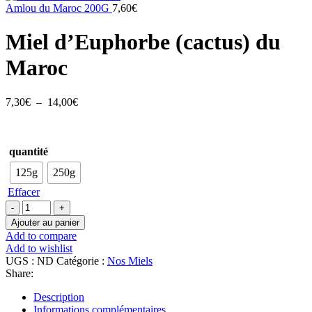
7,00€
Amlou du Maroc 200G
7,60
€
à
13,40€
Miel d’Euphorbe (cactus) du
Maroc
Plage
7,30
€
–
14,00
€
de
prix :
7,30€
quantité
à
14,00€
125g
250g
Effacer
quantité
de
Ajouter au panier
Miel
Add to compare
d'Euphorbe
Add to wishlist
(cactus)
UGS :
ND
Catégorie :
Nos Miels
du
Share:
Maroc
Description
Informations complémentaires