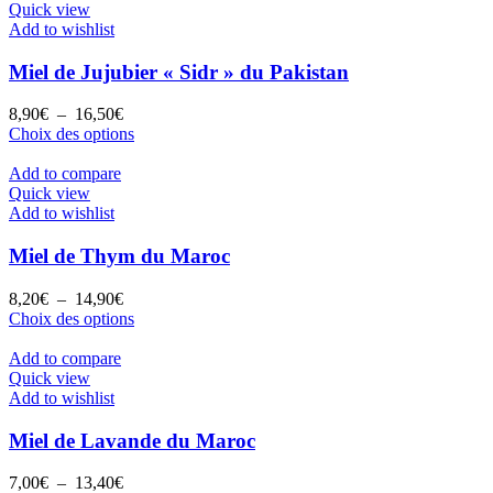
à
plusieurs
Quick view
28,50€
variations.
Add to wishlist
Les
options
Miel de Jujubier « Sidr » du Pakistan
peuvent
être
Plage
8,90
€
–
16,50
€
choisies
de
Ce
Choix des options
sur
prix :
produit
la
8,90€
a
Add to compare
page
à
plusieurs
Quick view
du
16,50€
variations.
Add to wishlist
produit
Les
options
Miel de Thym du Maroc
peuvent
être
Plage
8,20
€
–
14,90
€
choisies
de
Ce
Choix des options
sur
prix :
produit
la
8,20€
a
Add to compare
page
à
plusieurs
Quick view
du
14,90€
variations.
Add to wishlist
produit
Les
options
Miel de Lavande du Maroc
peuvent
être
Plage
7,00
€
–
13,40
€