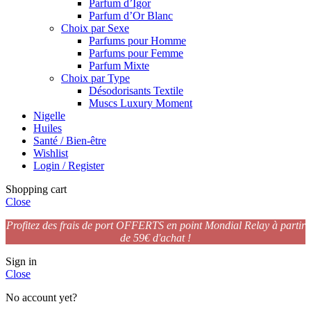
Parfum d’Igor
Parfum d’Or Blanc
Choix par Sexe
Parfums pour Homme
Parfums pour Femme
Parfum Mixte
Choix par Type
Désodorisants Textile
Muscs Luxury Moment
Nigelle
Huiles
Santé / Bien-être
Wishlist
Login / Register
Shopping cart
Close
Profitez des frais de port OFFERTS en point Mondial Relay à partir
de 59€ d'achat !
Sign in
Close
No account yet?