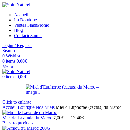
Accueil
La Boutique
Ventes Flash
Promo
Blog
Contactez-nous
Login / Register
Search
0
Wishlist
0
items
0,00
€
Menu
0
items
0,00
€
Click to enlarge
Accueil
Boutique
Nos Miels
Miel d’Euphorbe (cactus) du Maroc
Plage
Miel de Lavande du Maroc
7,00
€
–
13,40
€
de
Back to products
prix :