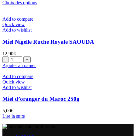
choisies
de
Ce
Choix des options
sur
prix :
produit
la
7,00€
a
page
à
plusieurs
Add to compare
du
13,40€
variations.
Quick view
produit
Les
Add to wishlist
options
peuvent
Miel Nigelle Ruche Royale SAOUDA
être
choisies
12,90
€
sur
quantité
la
de
Ajouter au panier
page
Miel
du
Nigelle
Add to compare
produit
Ruche
Quick view
Royale
Add to wishlist
SAOUDA
Miel d’oranger du Maroc 250g
5,00
€
Lire la suite