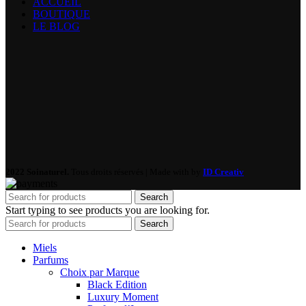
ACCUEIL
BOUTIQUE
LE BLOG
2022 Soinaturel.
Tous droits réservés | Made with
by
ID Creativ
Search
Start typing to see products you are looking for.
Search
Miels
Parfums
Choix par Marque
Black Edition
Luxury Moment