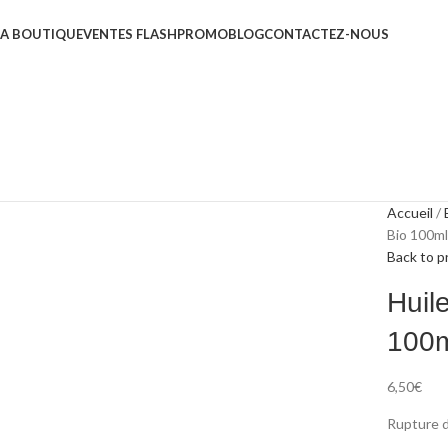
LA BOUTIQUE
VENTES FLASH
PROMO
BLOG
CONTACTEZ-NOUS
Accueil
Bio 100ml
Back to p
Huil
100
6,50
€
Rupture d