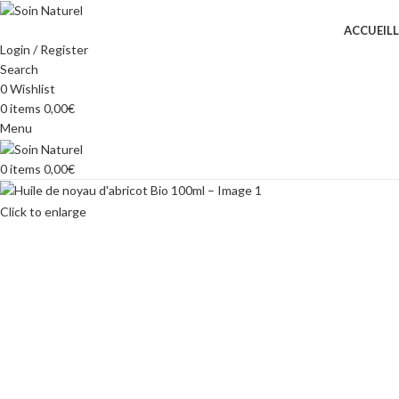
ACCUEIL
Login / Register
Search
0
Wishlist
0
items
0,00
€
Menu
0
items
0,00
€
Click to enlarge