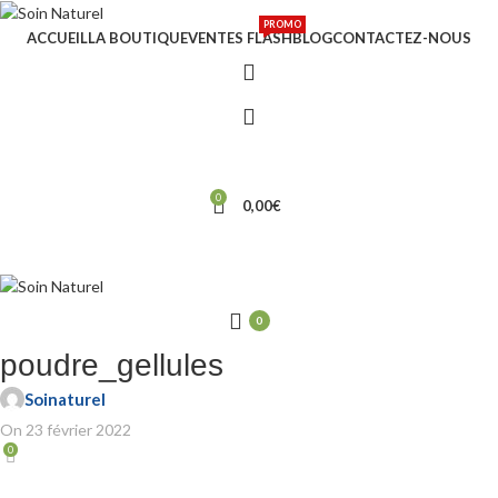
PROMO
ACCUEIL
LA BOUTIQUE
VENTES FLASH
BLOG
CONTACTEZ-NOUS
0
0,00
€
0
poudre_gellules
Soinaturel
On 23 février 2022
0