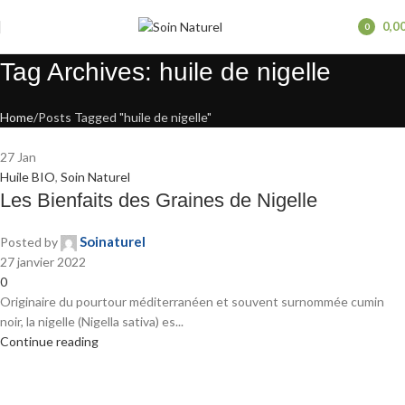
Profitez des frais de port OFFERTS en point Mondial Relay à partir de
0,0
59€ d'achat !
0
items
Tag Archives: huile de nigelle
Home
Posts Tagged "huile de nigelle"
27
Jan
Huile BIO
,
Soin Naturel
Les Bienfaits des Graines de Nigelle
Soinaturel
Posted by
27 janvier 2022
0
Originaire du pourtour méditerranéen et souvent surnommée cumin
noir, la nigelle (Nigella sativa) es...
Continue reading