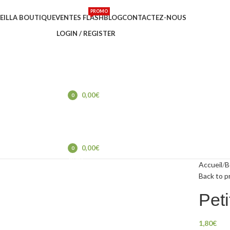
PROMO
EIL
LA BOUTIQUE
VENTES FLASH
BLOG
CONTACTEZ-NOUS
LOGIN / REGISTER
0,00
€
0
items
0,00
€
0
items
Accueil
B
Back to p
Peti
1,80
€